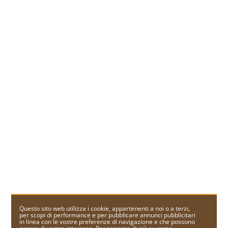
Questo sito web utilizza i cookie, appartenenti a noi o a terzi,
per scopi di performance e per pubblicare annunci pubblicitari
in linea con le vostre preferenze di navigazione e che possono